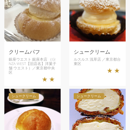
クリームパフ
シュークリーム
銀座ウエスト 銀座本店 （GI
ルスルス 浅草店 ／東京都台
NZA WEST【旧店名】洋菓子
東区
舗 ウエスト）／東京都中央
★★
区
★★
シュークリーム
シュークリーム