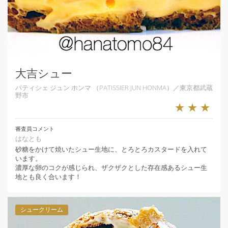
大吉シュー
パティシェ ジュン ホンマ （PATISSIER JUN HONMA）／東京都武蔵
野市
★★★
審査員コメント
はなとも
砂糖をかけて焼いたシュー生地に、とろとろカスタードを入れて
います。
濃厚な卵のコクが感じられ、ザクザクとした存在感あるシュー生
地とも良く合います！
シュークリーム