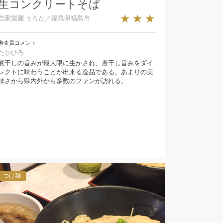
生コンクリートそば
★★★
自家製麺 うろた／福島県福島市
審査員コメント
たかひろ
煮干しの旨みが最大限に生かされ、煮干し旨みをダイ
レクトに味わうことが出来る逸品である。あまりの美
味さから県内外から多数のファンが訪れる。
つけ麺