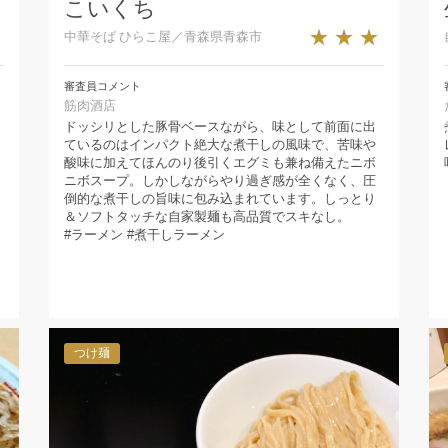
こいくち
★
★★★
中華そば ひらこ屋／青森県青森市
審査員コメント
筋肉酒店
ドッシリとした豚骨ベースながら、味として前面に出
ているのはインパクト絶大な煮干しの風味で、苦味や
酸味に加えてほんのり後引くエグミも兼ね備えたニボ
ニボスープ。しかしながらやり過ぎ感が全くなく、圧
倒的な煮干しの旨味に包み込まれています。しっとり
＆ソフトタッチな自家製麺も高品質でスキなし。
#ラーメン #煮干しラーメン
つけ麺