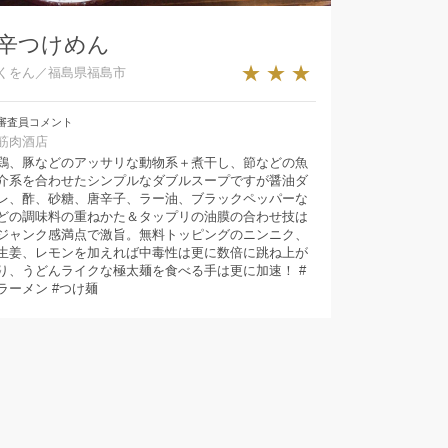
辛つけめん
★★★
くをん／福島県福島市
審査員コメント
筋肉酒店
鶏、豚などのアッサリな動物系＋煮干し、節などの魚
介系を合わせたシンプルなダブルスープですが醤油ダ
レ、酢、砂糖、唐辛子、ラー油、ブラックペッパーな
どの調味料の重ねかた＆タップリの油膜の合わせ技は
ジャンク感満点で激旨。無料トッピングのニンニク、
生姜、レモンを加えれば中毒性は更に数倍に跳ね上が
り、うどんライクな極太麺を食べる手は更に加速！ #
ラーメン #つけ麺