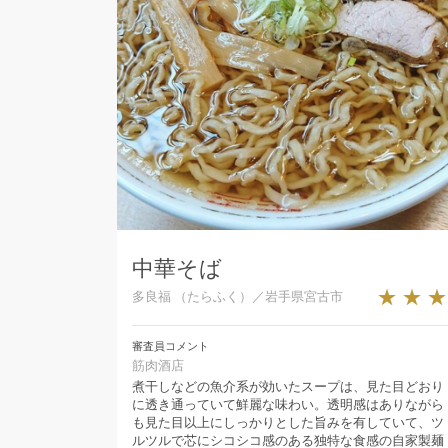
中華そば
★★
多良福 （たらふく）／岩手県宮古市
審査員コメント
筋肉酒店
煮干しなどの魚介系が効いたスープは、見た目どおり
に透き通っていて鮮麗な味わい。透明感はありながら
も見た目以上にしっかりとした旨みを有していて、ツ
ルツルで芯にシコシコ感のある独特な食感の自家製麺