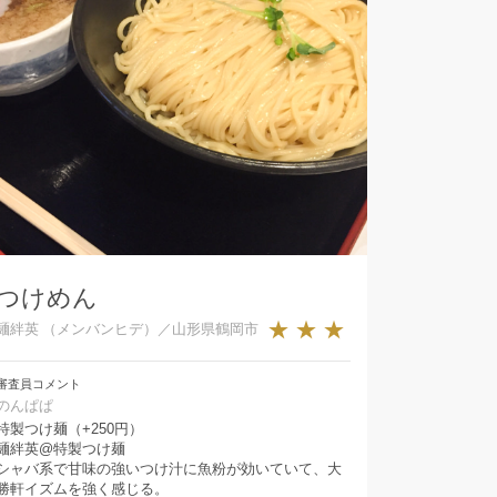
つけめん
★★★
麺絆英 （メンバンヒデ）／山形県鶴岡市
審査員コメント
のんぱぱ
特製つけ麺（+250円）
麺絆英@特製つけ麺
シャバ系で甘味の強いつけ汁に魚粉が効いていて、大
勝軒イズムを強く感じる。