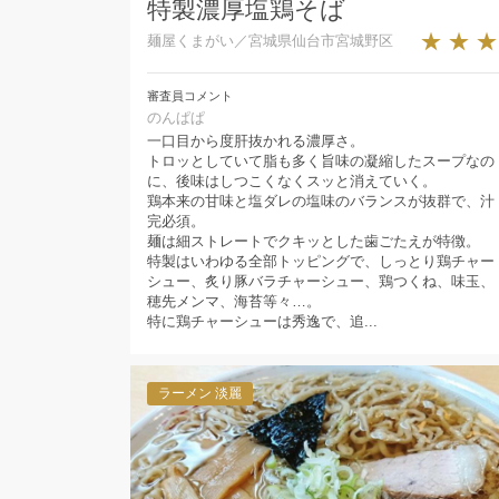
特製濃厚塩鶏そば
★★
麺屋くまがい／宮城県仙台市宮城野区
審査員コメント
のんぱぱ
一口目から度肝抜かれる濃厚さ。
トロッとしていて脂も多く旨味の凝縮したスープなの
に、後味はしつこくなくスッと消えていく。
鶏本来の甘味と塩ダレの塩味のバランスが抜群で、汁
完必須。
麺は細ストレートでクキッとした歯ごたえが特徴。
特製はいわゆる全部トッピングで、しっとり鶏チャー
シュー、炙り豚バラチャーシュー、鶏つくね、味玉、
穂先メンマ、海苔等々…。
特に鶏チャーシューは秀逸で、追...
ラーメン 淡麗