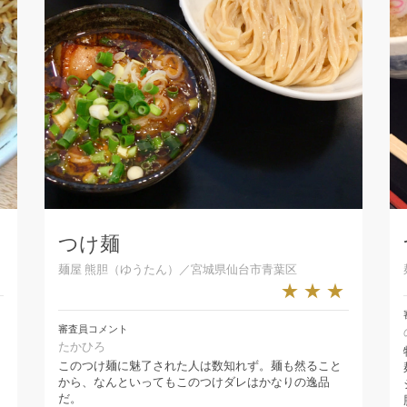
つけ麺
★
麺屋 熊胆（ゆうたん）／宮城県仙台市青葉区
★★★
審査員コメント
たかひろ
このつけ麺に魅了された人は数知れず。麺も然ること
から、なんといってもこのつけダレはかなりの逸品
だ。