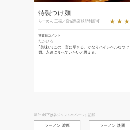
特製つけ麺
★★
らーめん 三福／宮城県宮城郡利府町
審査員コメント
たかひろ
｢美味い｣この一言に尽きる。かなりハイレベルなつけ
麺。永遠に食べていたいと思える。
星2つ以下は各ジャンルのページに記載
ラーメン 濃厚
ラーメン 淡麗