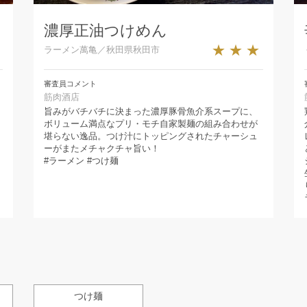
濃厚正油つけめん
★
★★★
ラーメン萬亀／秋田県秋田市
審査員コメント
筋肉酒店
旨みがバチバチに決まった濃厚豚骨魚介系スープに、
ボリューム満点なプリ・モチ自家製麺の組み合わせが
堪らない逸品。つけ汁にトッピングされたチャーシュ
ーがまたメチャクチャ旨い！
#ラーメン #つけ麺
つけ麺