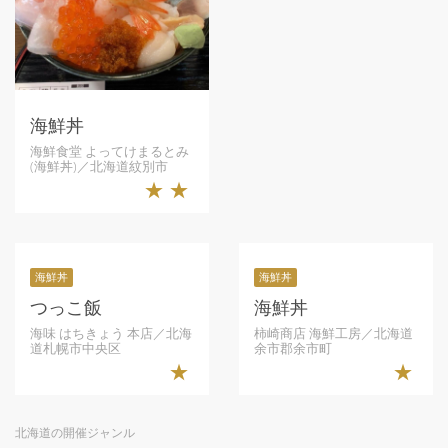
海鮮丼
海鮮食堂 よってけまるとみ
(海鮮丼)／北海道紋別市
★★
海鮮丼
海鮮丼
つっこ飯
海鮮丼
海味 はちきょう 本店／北海
柿崎商店 海鮮工房／北海道
道札幌市中央区
余市郡余市町
★
★
北海道の開催ジャンル