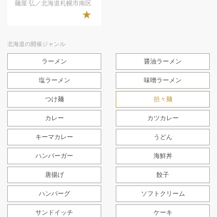
麺屋 弘／北海道札幌市南区
★
北海道の開催ジャンル
ラーメン
醤油ラーメン
塩ラーメン
味噌ラーメン
つけ麺
担々麺
カレー
カツカレー
キーマカレー
うどん
ハンバーガー
海鮮丼
唐揚げ
餃子
ハンバーグ
ソフトクリーム
サンドイッチ
ケーキ