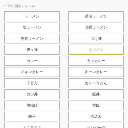
中部の開催ジャンル
ラーメン
醤油ラーメン
塩ラーメン
味噌ラーメン
豚骨ラーメン
つけ麺
担々麺
タンメン
カレー
カツカレー
チキンカレー
キーマカレー
うどん
カレーうどん
カツ丼
鰻丼
唐揚げ
炒飯
餃子
煮込み
オムライス
ハンバーグ