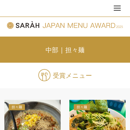
中部 | 担々麺
受賞メニュー
担々麺
担々麺