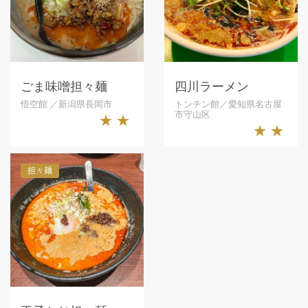
ごま味噌担々麺
四川ラーメン
悟空館 ／新潟県長岡市
トンチン館／愛知県名古屋
市守山区
★★
★★
担々麺