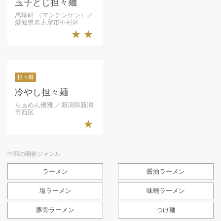
玉子とじ担々麺
萬珍軒 （マンチンケン）／
愛知県名古屋市中村区
★★
担々麺
冷やし担々麺
らぁめん優雅 ／新潟県新潟
市西区
★
中部の開催ジャンル
ラーメン
醤油ラーメン
塩ラーメン
味噌ラーメン
豚骨ラーメン
つけ麺