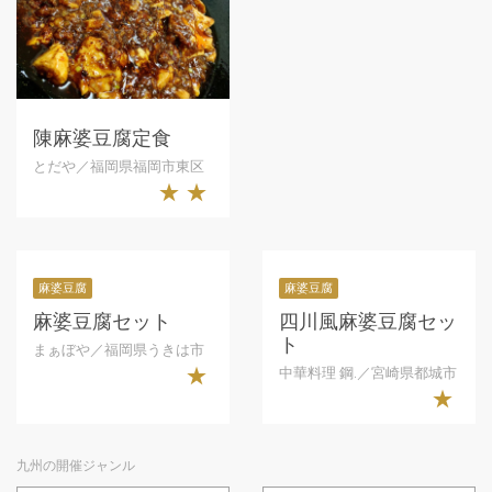
陳麻婆豆腐定食
とだや／福岡県福岡市東区
★★
麻婆豆腐
麻婆豆腐
麻婆豆腐セット
四川風麻婆豆腐セッ
ト
まぁぼや／福岡県うきは市
中華料理 鋼.／宮崎県都城市
★
★
九州の開催ジャンル