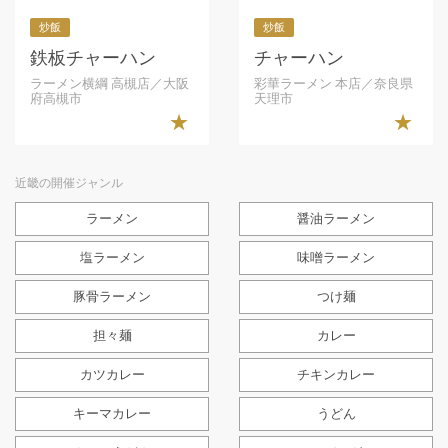
炒飯
炒飯
鉄板チャーハン
チャーハン
ラーメン横綱 高槻店／大阪
彩華ラーメン 本店／奈良県
府高槻市
天理市
★
★
近畿の開催ジャンル
ラーメン
醤油ラーメン
塩ラーメン
味噌ラーメン
豚骨ラーメン
つけ麺
担々麺
カレー
カツカレー
チキンカレー
キーマカレー
うどん