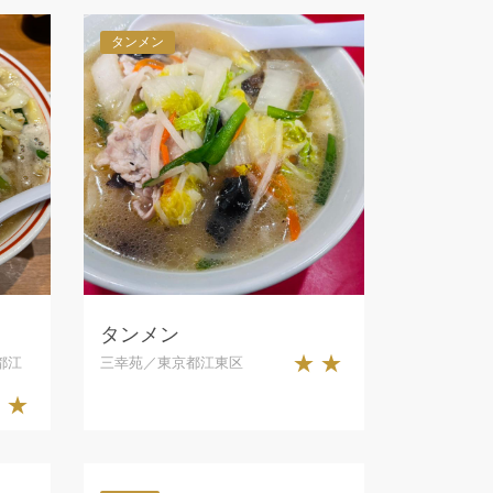
タンメン
タンメン
★★
都江
三幸苑／東京都江東区
★★